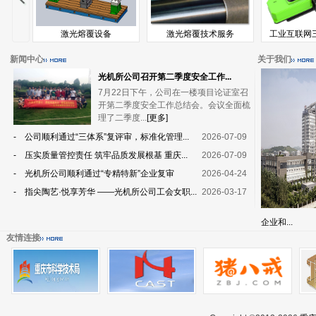
系统
激光熔覆设备
激光熔覆技术服务
工业互联网三
新闻中心
关于我们
光机所公司召开第二季度安全工作...
7月22日下午，公司在一楼项目论证室召
开第二季度安全工作总结会。会议全面梳
理了二季度...
[更多]
- 公司顺利通过“三体系”复评审，标准化管理...
2026-07-09
- 压实质量管控责任 筑牢品质发展根基 重庆...
2026-07-09
- 光机所公司顺利通过“专精特新”企业复审
2026-04-24
- 指尖陶艺·悦享芳华 ——光机所公司工会女职...
2026-03-17
企业和...
友情连接